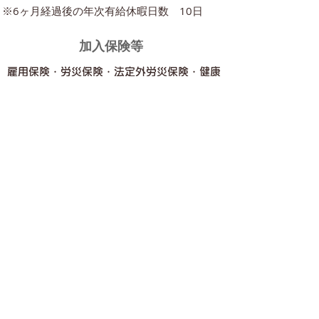
※6ヶ月経過後の年次有給休暇日数 10日
加入保険等
雇用保険・労災保険・法定外労災保険・健康
保険・厚生年金
勤務時間
8：00～18：00（休憩120分）
​その他
社員旅行あり（本人 3,000円/月 負担）
R02年 コロナでなし
H31年 韓国
H30年 タイ バンコク
​H29年 インドネシア バリ島
​御興味のある方、お気軽に問い合わせください