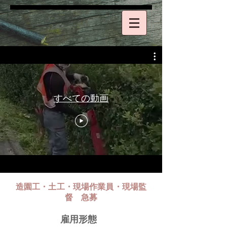
すべての動画
​造園工・土工・現場作業員・現場監
督 急募
雇用形態